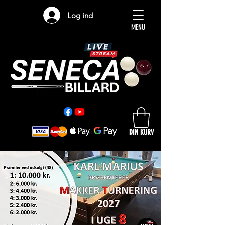
Log ind
MENU
DIN KURV