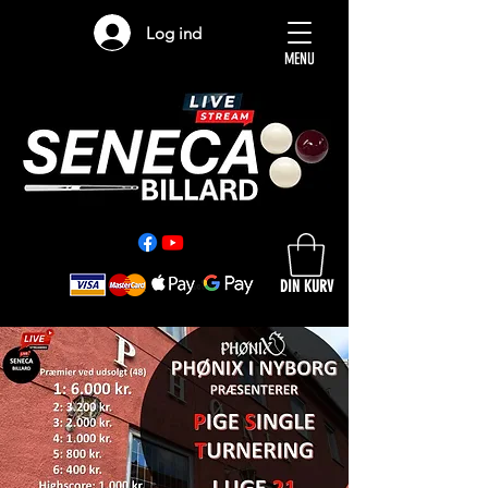
Log ind
MENU
DIN KURV