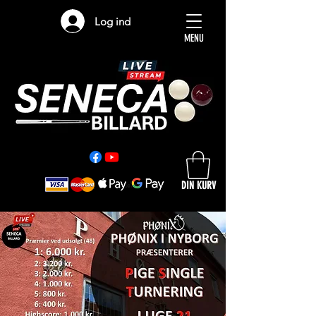
Log ind
MENU
DIN KURV