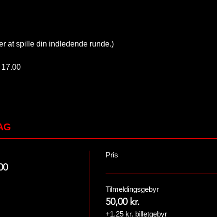
r at spille din indledende runde.)
 17.00
AG
Pris
00
Tilmeldingsgebyr
50,00 kr.
+1,25 kr. billetgebyr