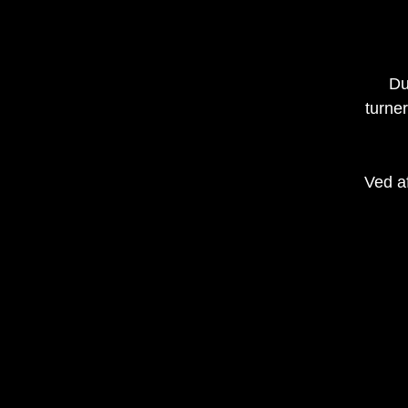
Du
turne
Ved af