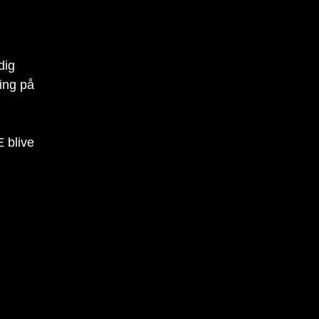
dig
ing på
E blive