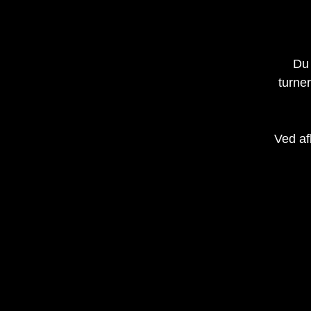
Du 
turne
Ved af